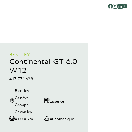
BENTLEY
Continental GT 6.0
W12
413.731.628
Bentley
Genève -
Essence
Groupe
Chevalley
41 000km
Automatique