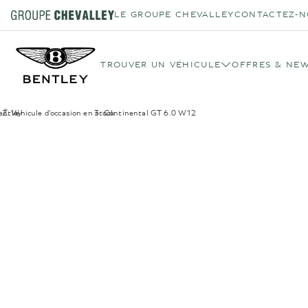
LE GROUPE CHEVALLEY
CONTACTEZ-N
TROUVER UN VÉHICULE
OFFRES & NE
entley
Véhicule d'occasion en stock
›
Continental GT 6.0 W12
›