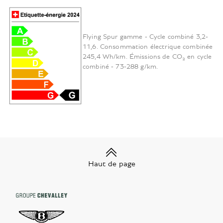
Flying Spur gamme - Cycle combiné 3,2-
11,6. Consommation électrique combinée
245,4 Wh/km. Émissions de CO₂ en cycle
combiné - 73-288 g/km.
Haut de page