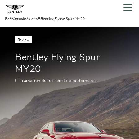
Bentley
Actualités et offres
›
Bentley Flying Spur MY20
›
Review
Bentley Flying Spur
MY20
L'incarnation du luxe et de la performance