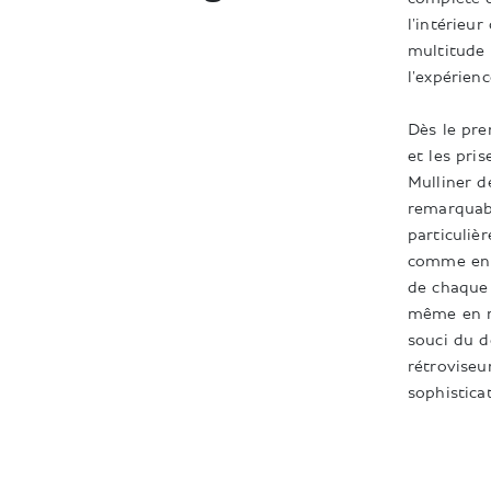
l'intérieur
multitude 
l'expérie
Dès le pre
et les pris
Mulliner d
remarquabl
particuliè
comme en 
de chaque 
même en m
souci du d
rétroviseu
sophistica