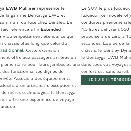
ga EWB Mulliner
représente le
Le SUV le plus luxueux
e la gamme Bentayga EWB et
luxueux : ce modèle of
e summum du luxe chez Bentley. Le
conduites phénoménale
fait référence à l'«
Extended
4,0 litres délivrant 550
e
» ou empattement étendu, ce qui
propulsera de zéro à 1
n châssis plus long que celui du
secondes. Équipé de la 
raditionnel
. Cette extension
châssis, le Bentley Dyna
ent offre aux passagers arrières un
le Bentayga EWB Mulli
pplémentaire pour leurs jambes et une
dans tous vos voyages a
c des fonctionnalités dignes de
confort est sans pareil.
 privée. Associé à des équipements
JE SUIS INTÉRESSÉ
clusifs, à un artisanat d'exception et
 dernières technologies, le Bentayga
ner offre une expérience de voyage
 unique.