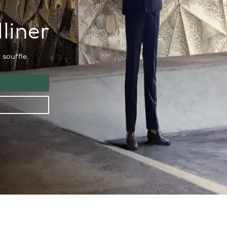
liner
souffle.