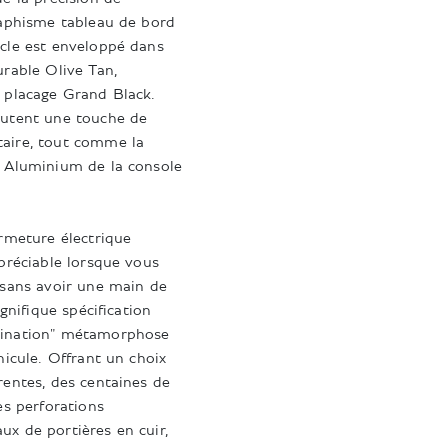
raphisme tableau de bord
acle est enveloppé dans
urable Olive Tan,
x placage Grand Black.
outent une touche de
aire, tout comme la
d Aluminium de la console
ermeture électrique
ppréciable lorsque vous
 sans avoir une main de
agnifique spécification
mination" métamorphose
hicule. Offrant un choix
rentes, des centaines de
es perforations
x de portières en cuir,