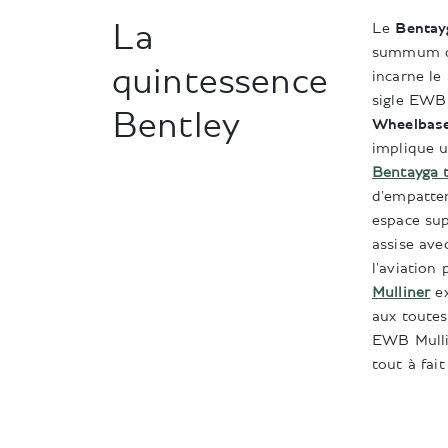
La
Le
Bentay
summum d
quintessence
incarne l
sigle EWB 
Bentley
Wheelbas
implique u
Bentayga t
d'empattem
espace su
assise ave
l'aviation
Mulliner
ex
aux toutes
EWB Mulli
tout à fait