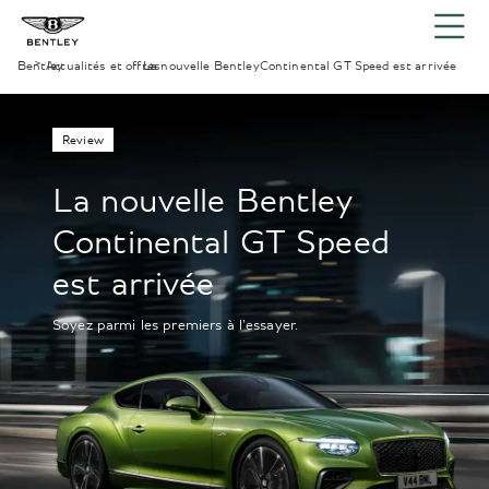
Bentley
Actualités et offres
›
La nouvelle BentleyContinental GT Speed est arrivée
›
Review
La nouvelle Bentley
Continental GT Speed
est arrivée
Soyez parmi les premiers à l'essayer.