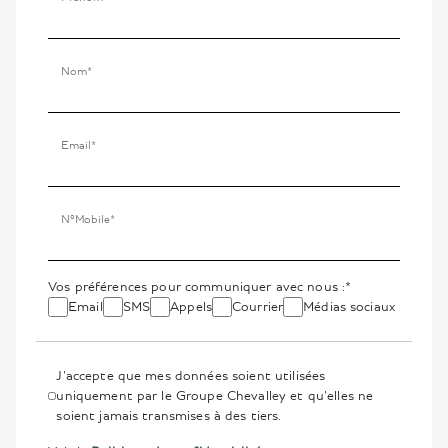
Nom*
Email*
N°Mobile*
Vos préférences pour communiquer avec nous :*
Email
SMS
Appels
Courrier
Médias sociaux
J'accepte que mes données soient utilisées
uniquement par le Groupe Chevalley et qu'elles ne
soient jamais transmises à des tiers.